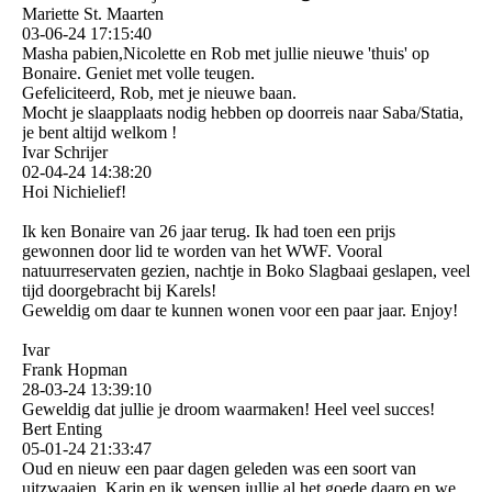
Mariette St. Maarten
03-06-24
17:15:40
Masha pabien,Nicolette en Rob met jullie nieuwe 'thuis' op
Bonaire. Geniet met volle teugen.
Gefeliciteerd, Rob, met je nieuwe baan.
Mocht je slaapplaats nodig hebben op doorreis naar Saba/Statia,
je bent altijd welkom !
Ivar Schrijer
02-04-24
14:38:20
Hoi Nichielief!
Ik ken Bonaire van 26 jaar terug. Ik had toen een prijs
gewonnen door lid te worden van het WWF. Vooral
natuurreservaten gezien, nachtje in Boko Slagbaai geslapen, veel
tijd doorgebracht bij Karels!
Geweldig om daar te kunnen wonen voor een paar jaar. Enjoy!
Ivar
Frank Hopman
28-03-24
13:39:10
Geweldig dat jullie je droom waarmaken! Heel veel succes!
Bert Enting
05-01-24
21:33:47
Oud en nieuw een paar dagen geleden was een soort van
uitzwaaien. Karin en ik wensen jullie al het goede daaro en we