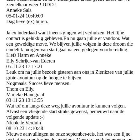
zien elkaar weer ! DDD !
Anneke Sala
05-01-24
10:49:09
Dag lieve (ex) buren.
Ja ex inderdaad want ineens gingen wij verhuizen. Het fijne
contact is gelukkig gebleven.En nu gaan jullie er vandoor. Wat
een geweldige move. We blijven jullie volgen in deze droom die
eindelijk morgen van start gaat na een gedegen voorbereiding.
Liefs Harm en Anneke
Elly Schrijer-van Ederen
05-11-23
17:17:21
Leuk om na jullie bezoek gisteren aan ons in Zierikzee van jullie
grote avontuur op de hoogte te blijven.
Nogmaals: Succes lieve mensen.
Thom en Elly.
Marieke Hanegraaf
03-11-23
13:13:55
Wat tof om langs deze weg jullie avontuur te kunnen volgen.
Alvast een vliegende start straks gewenst, benieuwd naar de
volgende update :-)
Nicolette Verduin
08-10-23
14:10:48
Nieuwe aanvullingen na onze september-reis, het was een fijne
opstart van ons komende avontuur. Mensen, werk en wonen, op