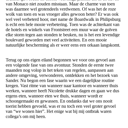
van Monaco niet zouden misstaan. Maar de charme van toen
was daarmee wel grotendeels verdwenen. Of was het de roze
wolk van toen en was vroeger alles gewoon beter? Er was ook
wel veel verbeterd hoor, met name de Boardwalk in Philipsburg
is echt een hele mooie verbetering. Toen was de achterkant van
de hotels en winkels van Frontstreet een muur waar de golven
elke storm tegen aan stonden te beuken, nu is het een levendige
boulevard geworden met veel activiteiten. En een mooie
natuurlijke bescherming als er weer eens een orkaan langskomt.
Terug op ons eigen eiland begonnen we voor ons gevoel aan
een volgende fase van ons avontuur. Stonden de eerste twee
maanden nog volop in het teken van regelen, aanpassen aan
andere omgeving, verwonderen, ontdekken en het bezoek van
Sander. Nu begon een fase waarin we een dagelijkse routine
kregen. Vast ritme van wanneer naar kantoor en wanneer thuis
werken, wanneer heeft Nicolette drukke dagen en gaan we dus
ergens eten, wanneer eten we thuis, wanneer wordt er
schoongemaakt en gewassen. En ondanks dat we ons nooit
toerist hebben gevoeld, was er nu toch een veel groter gevoel
van “we wonen hier”. Het enige wat bij mij ontbrak waren
collega’s om mij heen.