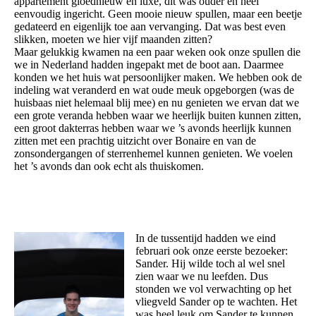
appartement gloednieuw en luxe, dit was ouder en heel
eenvoudig ingericht. Geen mooie nieuw spullen, maar een beetje
gedateerd en eigenlijk toe aan vervanging. Dat was best even
slikken, moeten we hier vijf maanden zitten?
Maar gelukkig kwamen na een paar weken ook onze spullen die
we in Nederland hadden ingepakt met de boot aan. Daarmee
konden we het huis wat persoonlijker maken. We hebben ook de
indeling wat veranderd en wat oude meuk opgeborgen (was de
huisbaas niet helemaal blij mee) en nu genieten we ervan dat we
een grote veranda hebben waar we heerlijk buiten kunnen zitten,
een groot dakterras hebben waar we ’s avonds heerlijk kunnen
zitten met een prachtig uitzicht over Bonaire en van de
zonsondergangen of sterrenhemel kunnen genieten. We voelen
het ’s avonds dan ook echt als thuiskomen.
In de tussentijd hadden we eind
februari ook onze eerste bezoeker:
Sander. Hij wilde toch al wel snel
zien waar we nu leefden. Dus
stonden we vol verwachting op het
vliegveld Sander op te wachten. Het
was heel leuk om Sander te kunnen