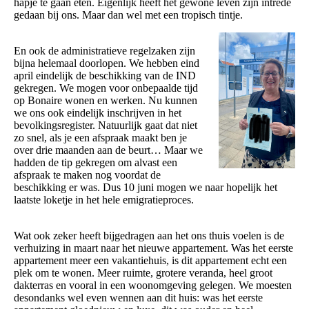
hapje te gaan eten. Eigenlijk heeft het gewone leven zijn intrede
gedaan bij ons. Maar dan wel met een tropisch tintje.
En ook de administratieve regelzaken zijn
bijna helemaal doorlopen. We hebben eind
april eindelijk de beschikking van de IND
gekregen. We mogen voor onbepaalde tijd
op Bonaire wonen en werken. Nu kunnen
we ons ook eindelijk inschrijven in het
bevolkingsregister. Natuurlijk gaat dat niet
zo snel, als je een afspraak maakt ben je
over drie maanden aan de beurt… Maar we
hadden de tip gekregen om alvast een
afspraak te maken nog voordat de
beschikking er was. Dus 10 juni mogen we naar hopelijk het
laatste loketje in het hele emigratieproces.
Wat ook zeker heeft bijgedragen aan het ons thuis voelen is de
verhuizing in maart naar het nieuwe appartement. Was het eerste
appartement meer een vakantiehuis, is dit appartement echt een
plek om te wonen. Meer ruimte, grotere veranda, heel groot
dakterras en vooral in een woonomgeving gelegen. We moesten
desondanks wel even wennen aan dit huis: was het eerste