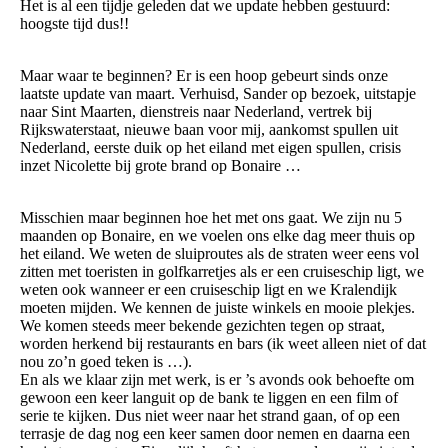
Het is al een tijdje geleden dat we update hebben gestuurd:
hoogste tijd dus!!
Maar waar te beginnen? Er is een hoop gebeurt sinds onze
laatste update van maart. Verhuisd, Sander op bezoek, uitstapje
naar Sint Maarten, dienstreis naar Nederland, vertrek bij
Rijkswaterstaat, nieuwe baan voor mij, aankomst spullen uit
Nederland, eerste duik op het eiland met eigen spullen, crisis
inzet Nicolette bij grote brand op Bonaire …
Misschien maar beginnen hoe het met ons gaat. We zijn nu 5
maanden op Bonaire, en we voelen ons elke dag meer thuis op
het eiland. We weten de sluiproutes als de straten weer eens vol
zitten met toeristen in golfkarretjes als er een cruiseschip ligt, we
weten ook wanneer er een cruiseschip ligt en we Kralendijk
moeten mijden. We kennen de juiste winkels en mooie plekjes.
We komen steeds meer bekende gezichten tegen op straat,
worden herkend bij restaurants en bars (ik weet alleen niet of dat
nou zo’n goed teken is …).
En als we klaar zijn met werk, is er ’s avonds ook behoefte om
gewoon een keer languit op de bank te liggen en een film of
serie te kijken. Dus niet weer naar het strand gaan, of op een
terrasje de dag nog een keer samen door nemen en daarna een