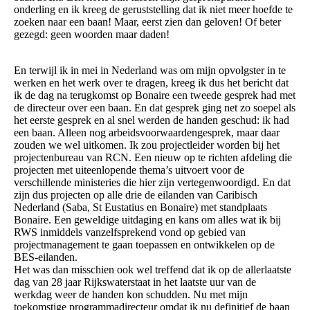
onderling en ik kreeg de geruststelling dat ik niet meer hoefde te
zoeken naar een baan! Maar, eerst zien dan geloven! Of beter
gezegd: geen woorden maar daden!
En terwijl ik in mei in Nederland was om mijn opvolgster in te
werken en het werk over te dragen, kreeg ik dus het bericht dat
ik de dag na terugkomst op Bonaire een tweede gesprek had met
de directeur over een baan. En dat gesprek ging net zo soepel als
het eerste gesprek en al snel werden de handen geschud: ik had
een baan. Alleen nog arbeidsvoorwaardengesprek, maar daar
zouden we wel uitkomen. Ik zou projectleider worden bij het
projectenbureau van RCN. Een nieuw op te richten afdeling die
projecten met uiteenlopende thema’s uitvoert voor de
verschillende ministeries die hier zijn vertegenwoordigd. En dat
zijn dus projecten op alle drie de eilanden van Caribisch
Nederland (Saba, St Eustatius en Bonaire) met standplaats
Bonaire. Een geweldige uitdaging en kans om alles wat ik bij
RWS inmiddels vanzelfsprekend vond op gebied van
projectmanagement te gaan toepassen en ontwikkelen op de
BES-eilanden.
Het was dan misschien ook wel treffend dat ik op de allerlaatste
dag van 28 jaar Rijkswaterstaat in het laatste uur van de
werkdag weer de handen kon schudden. Nu met mijn
toekomstige programmadirecteur omdat ik nu definitief de baan