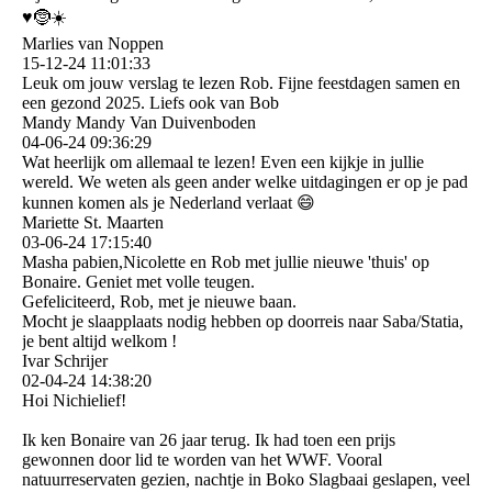
♥️🤶☀️
Marlies van Noppen
15-12-24
11:01:33
Leuk om jouw verslag te lezen Rob. Fijne feestdagen samen en
een gezond 2025. Liefs ook van Bob
Mandy Mandy Van Duivenboden
04-06-24
09:36:29
Wat heerlijk om allemaal te lezen! Even een kijkje in jullie
wereld. We weten als geen ander welke uitdagingen er op je pad
kunnen komen als je Nederland verlaat 😄
Mariette St. Maarten
03-06-24
17:15:40
Masha pabien,Nicolette en Rob met jullie nieuwe 'thuis' op
Bonaire. Geniet met volle teugen.
Gefeliciteerd, Rob, met je nieuwe baan.
Mocht je slaapplaats nodig hebben op doorreis naar Saba/Statia,
je bent altijd welkom !
Ivar Schrijer
02-04-24
14:38:20
Hoi Nichielief!
Ik ken Bonaire van 26 jaar terug. Ik had toen een prijs
gewonnen door lid te worden van het WWF. Vooral
natuurreservaten gezien, nachtje in Boko Slagbaai geslapen, veel