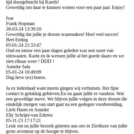
tijd doorgebracht bij Karels!
Geweldig om daar te kunnen wonen voor een paar jaar. Enjoy!
Ivar
Frank Hopman
28-03-24
13:39:10
Geweldig dat jullie je droom waarmaken! Heel veel succes!
Bert Enting
05-01-24
21:33:47
Oud en nieuw een paar dagen geleden was een soort van
uitzwaaien. Karin en ik wensen jullie al het goede daaro en we
zien elkaar weer ! DDD !
Anneke Sala
05-01-24
10:49:09
Dag lieve (ex) buren.
Ja ex inderdaad want ineens gingen wij verhuizen. Het fijne
contact is gelukkig gebleven.En nu gaan jullie er vandoor. Wat
een geweldige move. We blijven jullie volgen in deze droom die
eindelijk morgen van start gaat na een gedegen voorbereiding.
Liefs Harm en Anneke
Elly Schrijer-van Ederen
05-11-23
17:17:21
Leuk om na jullie bezoek gisteren aan ons in Zierikzee van jullie
grote avontuur op de hoogte te blijven.