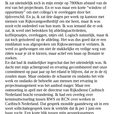
Ik zat uiteindelijk toch in mijn eentje op 7800km afstand van de
rest van het projectteam. En er was maar een korte “window of
oppurtinuty” om met collega’s te overleggen door het
tijdsverschil. En ja, ik zat drie dagen per week op kantoor met
mensen van Rijksvastgoedbedrijf om me heen, maar ik was
nooit echt onderdeel van hun team. Ik was iemand die er ook
zat, ik werd niet betrokken bij afdelingsactiviteiten,
koffiepraatjes, overleggen, uitjes oid. Logisch natuurlijk, maar ik
zat toch geïsoleerd op de afdeling. Het was dus goed dat er een
einddatum was afgesproken om Rijkswaterstaat te verlaten. Ik
werd zo gedwongen om niet de makkelijke en veilige weg van
zitten waar je zit te kiezen, maar actief een baan op Bonaire te
zoeken.
En dat had ik makkelijker ingeschat dan het uiteindelijk was. Ik
dacht met mijn achtergrond en ervaring gecombineerd met onze
commitment op paar jaar op het eiland te blijven, dat ze in de rij
zouden staan. Maar ondanks de schaarste en ondanks het vele
werk en ondanks de behoefte aan mensen met ervaring in
projectmanagement was het aanbod mager. Maar een
ontmoeting in april met de directeur van Rijksdienst Caribisch
Nederland bracht verandering. Ik had een overleg over
kennisuitwisseling tussen RWS en RCN over werken in
Caribisch Nederland. Dat gesprek mondde gaandeweg uit in een
soort sollicitatiegesprek toen ik vertelde dat ik per 1 juni een
baan zocht. Een korte blik tussen mijn gesprekspartners