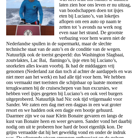
laten zien hoe ons leven er nu uitzag,
van boodschappen doen tot ijsjes
eten bij Luciano’s, van loketjes
aflopen om een auto op naam te
zetten tot ’s avonds na werk nog
even naar het strand. De grootste
verbazing voor hem waren niet de
Nederlandse spullen in de supermarkt, maar de slechte
technische staat van de auto’s en de conditie van de wegen.
Natuurlijk ook de toerist gespeeld: dus Washington Slagbaai,
zoutvlaktes, Lac Bai, flamingo’s, ijsje eten bij Luciano’s,
snorkelen alles kwam voorbij. Ik had de middaggen vrij
genomen (Nederland zat dan toch al achter de aardappels en was
niet meer aan het werk) en had alle tijd voor hem. We hebben
ons vermaakt met toeristen die schijnbaar op laatste moment
terugkwamen bij de cruiseschepen van hun excursies, we
hebben veel ijsjes gegeten bij Luciano’s en ook veel burgers
uitgeprobeerd. Natuurlijk had Nic ook tijd vrijgemaakt voor
Sander. We zaten een dag met een dagpas in een wat groter
resort en we hadden ook een dagje een bootje gehuurd.
Daarmee zijn we oa naar Klein Bonaire gevaren en langs de
kust van Bonaire heen en weer gevaren. Sander vond het daarbij
nodig om uit te proberen hoe hard de boot eigenlijk kon. De
grijns verraadde dat hij het geweldig vond en onder de indruk
was. De vliegende vissen sprongen enthousiast op de golven