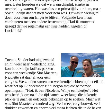
mee. Later hoorden we dat we waarschijnlijk ernstig in
overtreding waren. Het was dus een prima tijd voor hem, maar
ook duidelijk dat het niets voor hem was. Er was te weinig te
doen voor hem om langer te blijven. Volgende keer maar
combineren met een andere bestemming. Had ik trouwens
gezegd dat we regelmatig een ijsje hadden gegeten bij
Luciano’s?
Toen ik Sander had uitgezwaaid
en hij weer naar Nederland ging,
kon ik ook mijn koffers pakken
voor een weekendje Sint Maarten.
Nicolette zat daar al voor een
congres. We zouden samen een weekendje hebben op het eiland
waar het op 17 december 1999 begon met die beroemde
openingszin: “Hoi, ik ben Nicolette. Wil je een biertje?”. Het
was heerlijk om na al die tijd samen weer langs die bekende
plekjes te gaan en ook oude bekenden op te zoeken. Maar wat
was Sint Maarten veranderd zeg! Veel meer volgebouwd, veel
drukker geworden en enorm veel mega jachten die in de haven