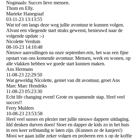
Nogmaals: Succes lieve mensen.
Thom en Elly.
Marieke Hanegraaf
03-11-23
13:13:55
Wat tof om langs deze weg jullie avontuur te kunnen volgen.
Alvast een vliegende start straks gewenst, benieuwd naar de
volgende update :-)
Nicolette Verduin
08-10-23
14:10:48
Nieuwe aanvullingen na onze september-reis, het was een fijne
opstart van ons komende avontuur. Mensen, werk en wonen, op
alle vlakken hebben we goede start kunnen maken.
Ans Hermans
11-08-23
22:29:50
Wat geweldig Nicolette, geniet van dit avontuur, groet Ans
Marc Marc Hendriks
11-08-23
05:23:30
Echt life changing event! Grote en spannende stap. Heel veel
succes!!
Ferry Mulders
10-08-23
23:53:58
Heel veel susses en plezier met jullie nieuwe dappere uitdaging.
Idd denken durven doen! Stoer en dapper de kids zo in het huis
in een keer zelfstandig te laten zijn. (Kunnen ze de kanjers!)
Mooi we gaan jullie zeker volgen en proberen een x op de koffie