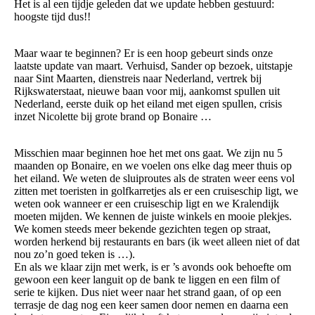
Het is al een tijdje geleden dat we update hebben gestuurd:
hoogste tijd dus!!
Maar waar te beginnen? Er is een hoop gebeurt sinds onze
laatste update van maart. Verhuisd, Sander op bezoek, uitstapje
naar Sint Maarten, dienstreis naar Nederland, vertrek bij
Rijkswaterstaat, nieuwe baan voor mij, aankomst spullen uit
Nederland, eerste duik op het eiland met eigen spullen, crisis
inzet Nicolette bij grote brand op Bonaire …
Misschien maar beginnen hoe het met ons gaat. We zijn nu 5
maanden op Bonaire, en we voelen ons elke dag meer thuis op
het eiland. We weten de sluiproutes als de straten weer eens vol
zitten met toeristen in golfkarretjes als er een cruiseschip ligt, we
weten ook wanneer er een cruiseschip ligt en we Kralendijk
moeten mijden. We kennen de juiste winkels en mooie plekjes.
We komen steeds meer bekende gezichten tegen op straat,
worden herkend bij restaurants en bars (ik weet alleen niet of dat
nou zo’n goed teken is …).
En als we klaar zijn met werk, is er ’s avonds ook behoefte om
gewoon een keer languit op de bank te liggen en een film of
serie te kijken. Dus niet weer naar het strand gaan, of op een
terrasje de dag nog een keer samen door nemen en daarna een