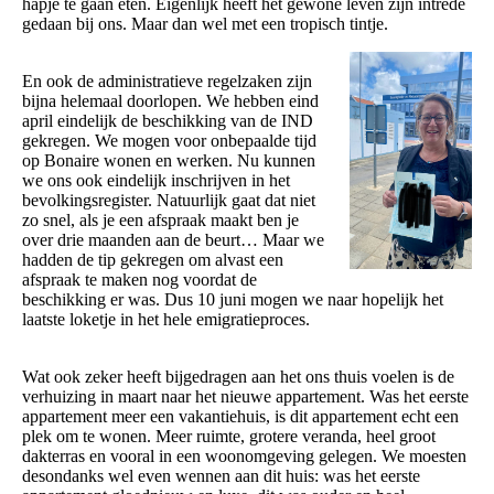
hapje te gaan eten. Eigenlijk heeft het gewone leven zijn intrede
gedaan bij ons. Maar dan wel met een tropisch tintje.
En ook de administratieve regelzaken zijn
bijna helemaal doorlopen. We hebben eind
april eindelijk de beschikking van de IND
gekregen. We mogen voor onbepaalde tijd
op Bonaire wonen en werken. Nu kunnen
we ons ook eindelijk inschrijven in het
bevolkingsregister. Natuurlijk gaat dat niet
zo snel, als je een afspraak maakt ben je
over drie maanden aan de beurt… Maar we
hadden de tip gekregen om alvast een
afspraak te maken nog voordat de
beschikking er was. Dus 10 juni mogen we naar hopelijk het
laatste loketje in het hele emigratieproces.
Wat ook zeker heeft bijgedragen aan het ons thuis voelen is de
verhuizing in maart naar het nieuwe appartement. Was het eerste
appartement meer een vakantiehuis, is dit appartement echt een
plek om te wonen. Meer ruimte, grotere veranda, heel groot
dakterras en vooral in een woonomgeving gelegen. We moesten
desondanks wel even wennen aan dit huis: was het eerste