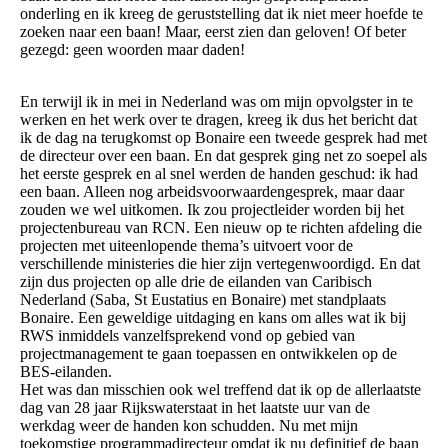
onderling en ik kreeg de geruststelling dat ik niet meer hoefde te
zoeken naar een baan! Maar, eerst zien dan geloven! Of beter
gezegd: geen woorden maar daden!
En terwijl ik in mei in Nederland was om mijn opvolgster in te
werken en het werk over te dragen, kreeg ik dus het bericht dat
ik de dag na terugkomst op Bonaire een tweede gesprek had met
de directeur over een baan. En dat gesprek ging net zo soepel als
het eerste gesprek en al snel werden de handen geschud: ik had
een baan. Alleen nog arbeidsvoorwaardengesprek, maar daar
zouden we wel uitkomen. Ik zou projectleider worden bij het
projectenbureau van RCN. Een nieuw op te richten afdeling die
projecten met uiteenlopende thema’s uitvoert voor de
verschillende ministeries die hier zijn vertegenwoordigd. En dat
zijn dus projecten op alle drie de eilanden van Caribisch
Nederland (Saba, St Eustatius en Bonaire) met standplaats
Bonaire. Een geweldige uitdaging en kans om alles wat ik bij
RWS inmiddels vanzelfsprekend vond op gebied van
projectmanagement te gaan toepassen en ontwikkelen op de
BES-eilanden.
Het was dan misschien ook wel treffend dat ik op de allerlaatste
dag van 28 jaar Rijkswaterstaat in het laatste uur van de
werkdag weer de handen kon schudden. Nu met mijn
toekomstige programmadirecteur omdat ik nu definitief de baan