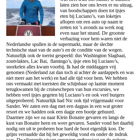
laten zien hoe ons leven er nu uitzag,
van boodschappen doen tot ijsjes
eten bij Luciano’s, van loketjes
aflopen om een auto op naam te
zetten tot ’s avonds na werk nog
even naar het strand. De grootste
verbazing voor hem waren niet de
Nederlandse spullen in de supermarkt, maar de slechte
technische staat van de auto’s en de conditie van de wegen.
Natuurlijk ook de toerist gespeeld: dus Washington Slagbaai,
zoutvlaktes, Lac Bai, flamingo’s, ijsje eten bij Luciano’s,
snorkelen alles kwam voorbij. Ik had de middaggen vrij
genomen (Nederland zat dan toch al achter de aardappels en was
niet meer aan het werk) en had alle tijd voor hem. We hebben
ons vermaakt met toeristen die schijnbaar op laatste moment
terugkwamen bij de cruiseschepen van hun excursies, we
hebben veel ijsjes gegeten bij Luciano’s en ook veel burgers
uitgeprobeerd. Natuurlijk had Nic ook tijd vrijgemaakt voor
Sander. We zaten een dag met een dagpas in een wat groter
resort en we hadden ook een dagje een bootje gehuurd.
Daarmee zijn we oa naar Klein Bonaire gevaren en langs de
kust van Bonaire heen en weer gevaren. Sander vond het daarbij
nodig om uit te proberen hoe hard de boot eigenlijk kon. De
grijns verraadde dat hij het geweldig vond en onder de indruk
was. De vliegende vissen sprongen enthousiast op de golven