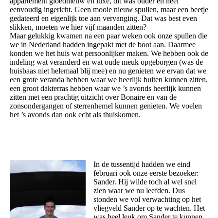
appartement gloednieuw en luxe, dit was ouder en heel
eenvoudig ingericht. Geen mooie nieuw spullen, maar een beetje
gedateerd en eigenlijk toe aan vervanging. Dat was best even
slikken, moeten we hier vijf maanden zitten?
Maar gelukkig kwamen na een paar weken ook onze spullen die
we in Nederland hadden ingepakt met de boot aan. Daarmee
konden we het huis wat persoonlijker maken. We hebben ook de
indeling wat veranderd en wat oude meuk opgeborgen (was de
huisbaas niet helemaal blij mee) en nu genieten we ervan dat we
een grote veranda hebben waar we heerlijk buiten kunnen zitten,
een groot dakterras hebben waar we ’s avonds heerlijk kunnen
zitten met een prachtig uitzicht over Bonaire en van de
zonsondergangen of sterrenhemel kunnen genieten. We voelen
het ’s avonds dan ook echt als thuiskomen.
In de tussentijd hadden we eind
februari ook onze eerste bezoeker:
Sander. Hij wilde toch al wel snel
zien waar we nu leefden. Dus
stonden we vol verwachting op het
vliegveld Sander op te wachten. Het
was heel leuk om Sander te kunnen