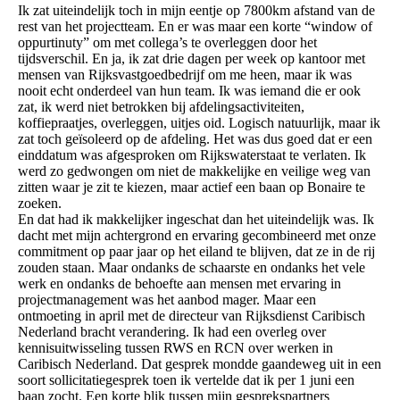
Ik zat uiteindelijk toch in mijn eentje op 7800km afstand van de
rest van het projectteam. En er was maar een korte “window of
oppurtinuty” om met collega’s te overleggen door het
tijdsverschil. En ja, ik zat drie dagen per week op kantoor met
mensen van Rijksvastgoedbedrijf om me heen, maar ik was
nooit echt onderdeel van hun team. Ik was iemand die er ook
zat, ik werd niet betrokken bij afdelingsactiviteiten,
koffiepraatjes, overleggen, uitjes oid. Logisch natuurlijk, maar ik
zat toch geïsoleerd op de afdeling. Het was dus goed dat er een
einddatum was afgesproken om Rijkswaterstaat te verlaten. Ik
werd zo gedwongen om niet de makkelijke en veilige weg van
zitten waar je zit te kiezen, maar actief een baan op Bonaire te
zoeken.
En dat had ik makkelijker ingeschat dan het uiteindelijk was. Ik
dacht met mijn achtergrond en ervaring gecombineerd met onze
commitment op paar jaar op het eiland te blijven, dat ze in de rij
zouden staan. Maar ondanks de schaarste en ondanks het vele
werk en ondanks de behoefte aan mensen met ervaring in
projectmanagement was het aanbod mager. Maar een
ontmoeting in april met de directeur van Rijksdienst Caribisch
Nederland bracht verandering. Ik had een overleg over
kennisuitwisseling tussen RWS en RCN over werken in
Caribisch Nederland. Dat gesprek mondde gaandeweg uit in een
soort sollicitatiegesprek toen ik vertelde dat ik per 1 juni een
baan zocht. Een korte blik tussen mijn gesprekspartners