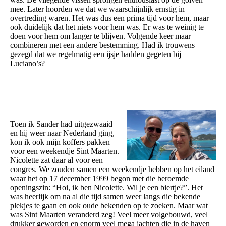
mee. Later hoorden we dat we waarschijnlijk ernstig in
overtreding waren. Het was dus een prima tijd voor hem, maar
ook duidelijk dat het niets voor hem was. Er was te weinig te
doen voor hem om langer te blijven. Volgende keer maar
combineren met een andere bestemming. Had ik trouwens
gezegd dat we regelmatig een ijsje hadden gegeten bij
Luciano’s?
Toen ik Sander had uitgezwaaid
en hij weer naar Nederland ging,
kon ik ook mijn koffers pakken
voor een weekendje Sint Maarten.
Nicolette zat daar al voor een
congres. We zouden samen een weekendje hebben op het eiland
waar het op 17 december 1999 begon met die beroemde
openingszin: “Hoi, ik ben Nicolette. Wil je een biertje?”. Het
was heerlijk om na al die tijd samen weer langs die bekende
plekjes te gaan en ook oude bekenden op te zoeken. Maar wat
was Sint Maarten veranderd zeg! Veel meer volgebouwd, veel
drukker geworden en enorm veel mega jachten die in de haven