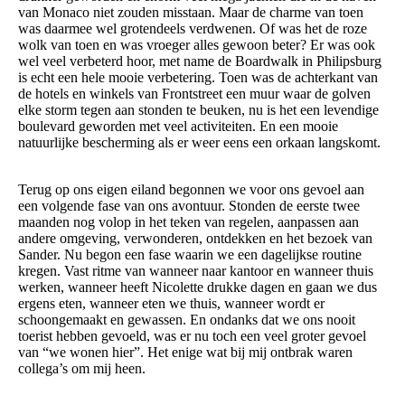
van Monaco niet zouden misstaan. Maar de charme van toen
was daarmee wel grotendeels verdwenen. Of was het de roze
wolk van toen en was vroeger alles gewoon beter? Er was ook
wel veel verbeterd hoor, met name de Boardwalk in Philipsburg
is echt een hele mooie verbetering. Toen was de achterkant van
de hotels en winkels van Frontstreet een muur waar de golven
elke storm tegen aan stonden te beuken, nu is het een levendige
boulevard geworden met veel activiteiten. En een mooie
natuurlijke bescherming als er weer eens een orkaan langskomt.
Terug op ons eigen eiland begonnen we voor ons gevoel aan
een volgende fase van ons avontuur. Stonden de eerste twee
maanden nog volop in het teken van regelen, aanpassen aan
andere omgeving, verwonderen, ontdekken en het bezoek van
Sander. Nu begon een fase waarin we een dagelijkse routine
kregen. Vast ritme van wanneer naar kantoor en wanneer thuis
werken, wanneer heeft Nicolette drukke dagen en gaan we dus
ergens eten, wanneer eten we thuis, wanneer wordt er
schoongemaakt en gewassen. En ondanks dat we ons nooit
toerist hebben gevoeld, was er nu toch een veel groter gevoel
van “we wonen hier”. Het enige wat bij mij ontbrak waren
collega’s om mij heen.