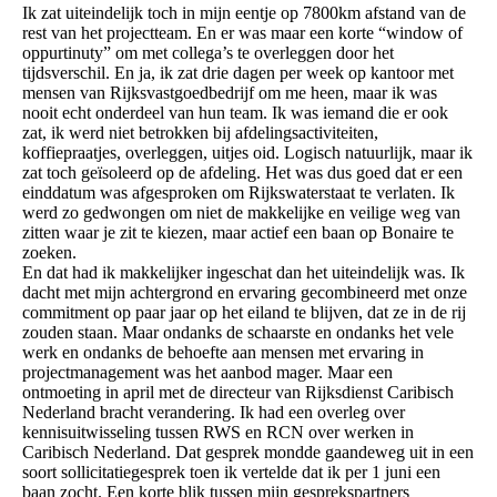
Ik zat uiteindelijk toch in mijn eentje op 7800km afstand van de
rest van het projectteam. En er was maar een korte “window of
oppurtinuty” om met collega’s te overleggen door het
tijdsverschil. En ja, ik zat drie dagen per week op kantoor met
mensen van Rijksvastgoedbedrijf om me heen, maar ik was
nooit echt onderdeel van hun team. Ik was iemand die er ook
zat, ik werd niet betrokken bij afdelingsactiviteiten,
koffiepraatjes, overleggen, uitjes oid. Logisch natuurlijk, maar ik
zat toch geïsoleerd op de afdeling. Het was dus goed dat er een
einddatum was afgesproken om Rijkswaterstaat te verlaten. Ik
werd zo gedwongen om niet de makkelijke en veilige weg van
zitten waar je zit te kiezen, maar actief een baan op Bonaire te
zoeken.
En dat had ik makkelijker ingeschat dan het uiteindelijk was. Ik
dacht met mijn achtergrond en ervaring gecombineerd met onze
commitment op paar jaar op het eiland te blijven, dat ze in de rij
zouden staan. Maar ondanks de schaarste en ondanks het vele
werk en ondanks de behoefte aan mensen met ervaring in
projectmanagement was het aanbod mager. Maar een
ontmoeting in april met de directeur van Rijksdienst Caribisch
Nederland bracht verandering. Ik had een overleg over
kennisuitwisseling tussen RWS en RCN over werken in
Caribisch Nederland. Dat gesprek mondde gaandeweg uit in een
soort sollicitatiegesprek toen ik vertelde dat ik per 1 juni een
baan zocht. Een korte blik tussen mijn gesprekspartners