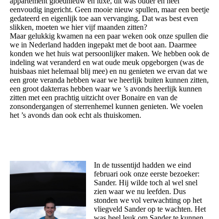
appartement gloednieuw en luxe, dit was ouder en heel
eenvoudig ingericht. Geen mooie nieuw spullen, maar een beetje
gedateerd en eigenlijk toe aan vervanging. Dat was best even
slikken, moeten we hier vijf maanden zitten?
Maar gelukkig kwamen na een paar weken ook onze spullen die
we in Nederland hadden ingepakt met de boot aan. Daarmee
konden we het huis wat persoonlijker maken. We hebben ook de
indeling wat veranderd en wat oude meuk opgeborgen (was de
huisbaas niet helemaal blij mee) en nu genieten we ervan dat we
een grote veranda hebben waar we heerlijk buiten kunnen zitten,
een groot dakterras hebben waar we ’s avonds heerlijk kunnen
zitten met een prachtig uitzicht over Bonaire en van de
zonsondergangen of sterrenhemel kunnen genieten. We voelen
het ’s avonds dan ook echt als thuiskomen.
In de tussentijd hadden we eind
februari ook onze eerste bezoeker:
Sander. Hij wilde toch al wel snel
zien waar we nu leefden. Dus
stonden we vol verwachting op het
vliegveld Sander op te wachten. Het
was heel leuk om Sander te kunnen