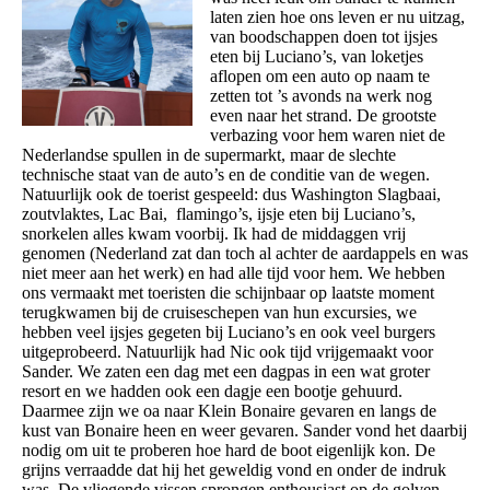
laten zien hoe ons leven er nu uitzag,
van boodschappen doen tot ijsjes
eten bij Luciano’s, van loketjes
aflopen om een auto op naam te
zetten tot ’s avonds na werk nog
even naar het strand. De grootste
verbazing voor hem waren niet de
Nederlandse spullen in de supermarkt, maar de slechte
technische staat van de auto’s en de conditie van de wegen.
Natuurlijk ook de toerist gespeeld: dus Washington Slagbaai,
zoutvlaktes, Lac Bai, flamingo’s, ijsje eten bij Luciano’s,
snorkelen alles kwam voorbij. Ik had de middaggen vrij
genomen (Nederland zat dan toch al achter de aardappels en was
niet meer aan het werk) en had alle tijd voor hem. We hebben
ons vermaakt met toeristen die schijnbaar op laatste moment
terugkwamen bij de cruiseschepen van hun excursies, we
hebben veel ijsjes gegeten bij Luciano’s en ook veel burgers
uitgeprobeerd. Natuurlijk had Nic ook tijd vrijgemaakt voor
Sander. We zaten een dag met een dagpas in een wat groter
resort en we hadden ook een dagje een bootje gehuurd.
Daarmee zijn we oa naar Klein Bonaire gevaren en langs de
kust van Bonaire heen en weer gevaren. Sander vond het daarbij
nodig om uit te proberen hoe hard de boot eigenlijk kon. De
grijns verraadde dat hij het geweldig vond en onder de indruk
was. De vliegende vissen sprongen enthousiast op de golven