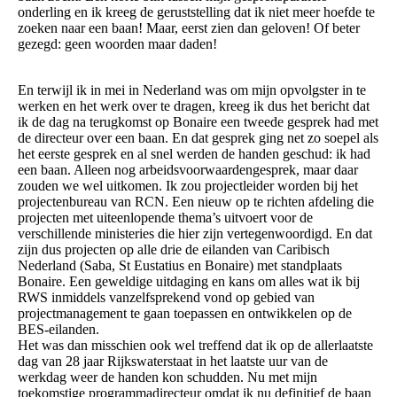
onderling en ik kreeg de geruststelling dat ik niet meer hoefde te
zoeken naar een baan! Maar, eerst zien dan geloven! Of beter
gezegd: geen woorden maar daden!
En terwijl ik in mei in Nederland was om mijn opvolgster in te
werken en het werk over te dragen, kreeg ik dus het bericht dat
ik de dag na terugkomst op Bonaire een tweede gesprek had met
de directeur over een baan. En dat gesprek ging net zo soepel als
het eerste gesprek en al snel werden de handen geschud: ik had
een baan. Alleen nog arbeidsvoorwaardengesprek, maar daar
zouden we wel uitkomen. Ik zou projectleider worden bij het
projectenbureau van RCN. Een nieuw op te richten afdeling die
projecten met uiteenlopende thema’s uitvoert voor de
verschillende ministeries die hier zijn vertegenwoordigd. En dat
zijn dus projecten op alle drie de eilanden van Caribisch
Nederland (Saba, St Eustatius en Bonaire) met standplaats
Bonaire. Een geweldige uitdaging en kans om alles wat ik bij
RWS inmiddels vanzelfsprekend vond op gebied van
projectmanagement te gaan toepassen en ontwikkelen op de
BES-eilanden.
Het was dan misschien ook wel treffend dat ik op de allerlaatste
dag van 28 jaar Rijkswaterstaat in het laatste uur van de
werkdag weer de handen kon schudden. Nu met mijn
toekomstige programmadirecteur omdat ik nu definitief de baan