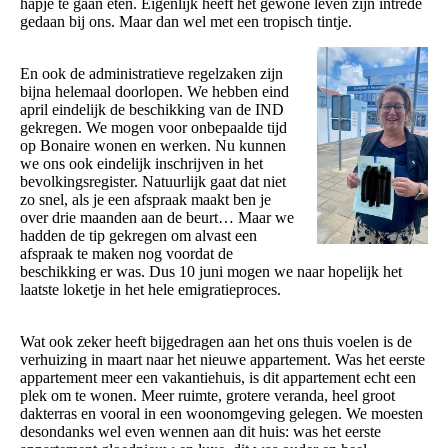
hapje te gaan eten. Eigenlijk heeft het gewone leven zijn intrede
gedaan bij ons. Maar dan wel met een tropisch tintje.
En ook de administratieve regelzaken zijn
bijna helemaal doorlopen. We hebben eind
april eindelijk de beschikking van de IND
gekregen. We mogen voor onbepaalde tijd
op Bonaire wonen en werken. Nu kunnen
we ons ook eindelijk inschrijven in het
bevolkingsregister. Natuurlijk gaat dat niet
zo snel, als je een afspraak maakt ben je
over drie maanden aan de beurt… Maar we
hadden de tip gekregen om alvast een
afspraak te maken nog voordat de
beschikking er was. Dus 10 juni mogen we naar hopelijk het
laatste loketje in het hele emigratieproces.
Wat ook zeker heeft bijgedragen aan het ons thuis voelen is de
verhuizing in maart naar het nieuwe appartement. Was het eerste
appartement meer een vakantiehuis, is dit appartement echt een
plek om te wonen. Meer ruimte, grotere veranda, heel groot
dakterras en vooral in een woonomgeving gelegen. We moesten
desondanks wel even wennen aan dit huis: was het eerste