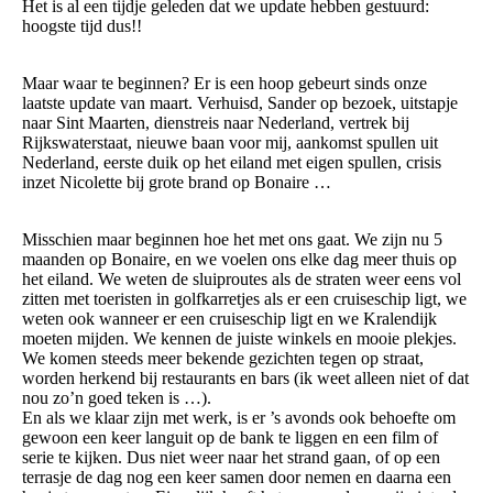
Het is al een tijdje geleden dat we update hebben gestuurd:
hoogste tijd dus!!
Maar waar te beginnen? Er is een hoop gebeurt sinds onze
laatste update van maart. Verhuisd, Sander op bezoek, uitstapje
naar Sint Maarten, dienstreis naar Nederland, vertrek bij
Rijkswaterstaat, nieuwe baan voor mij, aankomst spullen uit
Nederland, eerste duik op het eiland met eigen spullen, crisis
inzet Nicolette bij grote brand op Bonaire …
Misschien maar beginnen hoe het met ons gaat. We zijn nu 5
maanden op Bonaire, en we voelen ons elke dag meer thuis op
het eiland. We weten de sluiproutes als de straten weer eens vol
zitten met toeristen in golfkarretjes als er een cruiseschip ligt, we
weten ook wanneer er een cruiseschip ligt en we Kralendijk
moeten mijden. We kennen de juiste winkels en mooie plekjes.
We komen steeds meer bekende gezichten tegen op straat,
worden herkend bij restaurants en bars (ik weet alleen niet of dat
nou zo’n goed teken is …).
En als we klaar zijn met werk, is er ’s avonds ook behoefte om
gewoon een keer languit op de bank te liggen en een film of
serie te kijken. Dus niet weer naar het strand gaan, of op een
terrasje de dag nog een keer samen door nemen en daarna een