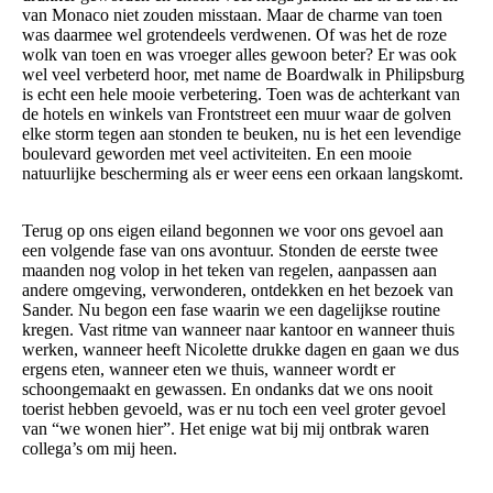
van Monaco niet zouden misstaan. Maar de charme van toen
was daarmee wel grotendeels verdwenen. Of was het de roze
wolk van toen en was vroeger alles gewoon beter? Er was ook
wel veel verbeterd hoor, met name de Boardwalk in Philipsburg
is echt een hele mooie verbetering. Toen was de achterkant van
de hotels en winkels van Frontstreet een muur waar de golven
elke storm tegen aan stonden te beuken, nu is het een levendige
boulevard geworden met veel activiteiten. En een mooie
natuurlijke bescherming als er weer eens een orkaan langskomt.
Terug op ons eigen eiland begonnen we voor ons gevoel aan
een volgende fase van ons avontuur. Stonden de eerste twee
maanden nog volop in het teken van regelen, aanpassen aan
andere omgeving, verwonderen, ontdekken en het bezoek van
Sander. Nu begon een fase waarin we een dagelijkse routine
kregen. Vast ritme van wanneer naar kantoor en wanneer thuis
werken, wanneer heeft Nicolette drukke dagen en gaan we dus
ergens eten, wanneer eten we thuis, wanneer wordt er
schoongemaakt en gewassen. En ondanks dat we ons nooit
toerist hebben gevoeld, was er nu toch een veel groter gevoel
van “we wonen hier”. Het enige wat bij mij ontbrak waren
collega’s om mij heen.