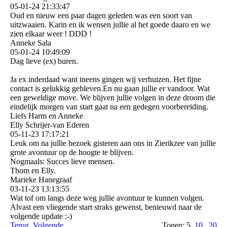
05-01-24
21:33:47
Oud en nieuw een paar dagen geleden was een soort van
uitzwaaien. Karin en ik wensen jullie al het goede daaro en we
zien elkaar weer ! DDD !
Anneke Sala
05-01-24
10:49:09
Dag lieve (ex) buren.
Ja ex inderdaad want ineens gingen wij verhuizen. Het fijne
contact is gelukkig gebleven.En nu gaan jullie er vandoor. Wat
een geweldige move. We blijven jullie volgen in deze droom die
eindelijk morgen van start gaat na een gedegen voorbereiding.
Liefs Harm en Anneke
Elly Schrijer-van Ederen
05-11-23
17:17:21
Leuk om na jullie bezoek gisteren aan ons in Zierikzee van jullie
grote avontuur op de hoogte te blijven.
Nogmaals: Succes lieve mensen.
Thom en Elly.
Marieke Hanegraaf
03-11-23
13:13:55
Wat tof om langs deze weg jullie avontuur te kunnen volgen.
Alvast een vliegende start straks gewenst, benieuwd naar de
volgende update :-)
Terug
Volgende
Tonen: 5
10
20