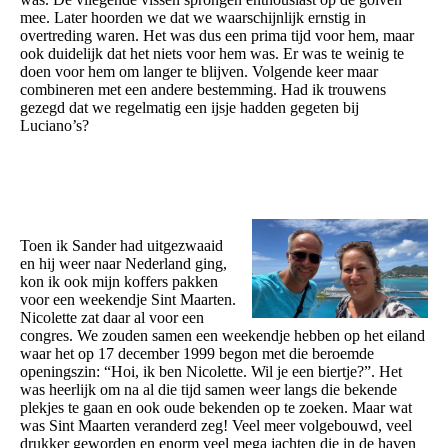
mee. Later hoorden we dat we waarschijnlijk ernstig in
overtreding waren. Het was dus een prima tijd voor hem, maar
ook duidelijk dat het niets voor hem was. Er was te weinig te
doen voor hem om langer te blijven. Volgende keer maar
combineren met een andere bestemming. Had ik trouwens
gezegd dat we regelmatig een ijsje hadden gegeten bij
Luciano’s?
Toen ik Sander had uitgezwaaid
en hij weer naar Nederland ging,
kon ik ook mijn koffers pakken
voor een weekendje Sint Maarten.
Nicolette zat daar al voor een
congres. We zouden samen een weekendje hebben op het eiland
waar het op 17 december 1999 begon met die beroemde
openingszin: “Hoi, ik ben Nicolette. Wil je een biertje?”. Het
was heerlijk om na al die tijd samen weer langs die bekende
plekjes te gaan en ook oude bekenden op te zoeken. Maar wat
was Sint Maarten veranderd zeg! Veel meer volgebouwd, veel
drukker geworden en enorm veel mega jachten die in de haven