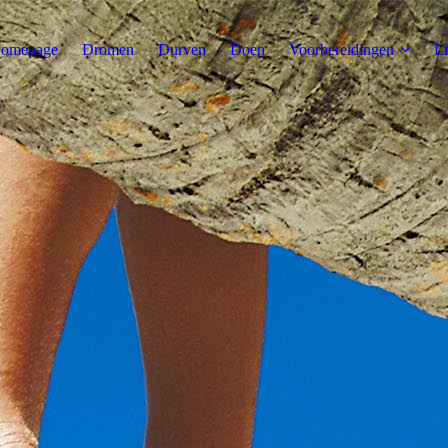
omepage
Dromen
Durven
Doen
Voorbereidingen
Li