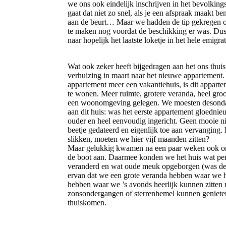
we ons ook eindelijk inschrijven in het bevolkings
gaat dat niet zo snel, als je een afspraak maakt b
aan de beurt… Maar we hadden de tip gekregen o
te maken nog voordat de beschikking er was. Du
naar hopelijk het laatste loketje in het hele emigra
Wat ook zeker heeft bijgedragen aan het ons thuis
verhuizing in maart naar het nieuwe appartement.
appartement meer een vakantiehuis, is dit appart
te wonen. Meer ruimte, grotere veranda, heel groo
een woonomgeving gelegen. We moesten desond
aan dit huis: was het eerste appartement gloednie
ouder en heel eenvoudig ingericht. Geen mooie n
beetje gedateerd en eigenlijk toe aan vervanging.
slikken, moeten we hier vijf maanden zitten?
Maar gelukkig kwamen na een paar weken ook on
de boot aan. Daarmee konden we het huis wat pe
veranderd en wat oude meuk opgeborgen (was de h
ervan dat we een grote veranda hebben waar we he
hebben waar we ’s avonds heerlijk kunnen zitten 
zonsondergangen of sterrenhemel kunnen genieten
thuiskomen.