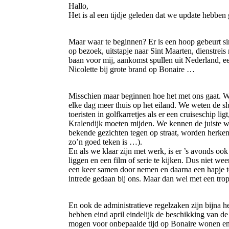
Hallo,
Het is al een tijdje geleden dat we update hebben 
Maar waar te beginnen? Er is een hoop gebeurt si
op bezoek, uitstapje naar Sint Maarten, dienstreis
baan voor mij, aankomst spullen uit Nederland, eer
Nicolette bij grote brand op Bonaire …
Misschien maar beginnen hoe het met ons gaat. 
elke dag meer thuis op het eiland. We weten de slu
toeristen in golfkarretjes als er een cruiseschip l
Kralendijk moeten mijden. We kennen de juiste 
bekende gezichten tegen op straat, worden herkend 
zo’n goed teken is …).
En als we klaar zijn met werk, is er ’s avonds o
liggen en een film of serie te kijken. Dus niet wee
een keer samen door nemen en daarna een hapje te
intrede gedaan bij ons. Maar dan wel met een tropi
En ook de administratieve regelzaken zijn bijna 
hebben eind april eindelijk de beschikking van 
mogen voor onbepaalde tijd op Bonaire wonen e