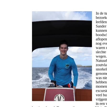
In de t
bezoeke
leefden
Sander 
kunnen 
boodsch
aflopen
nog eve
waren n
slechte
wegen.
Natuurl
zoutvla
snorkel
genomen
was nie
hebben 
moment
excursi
veel bu
vrijgem
in een 