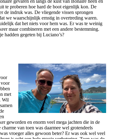
onaire gevaren en langs de kust van Bonaire heen en
it te proberen hoe hard de boot eigenlijk kon. De
der de indruk was. De vliegende vissen sprongen
at we waarschijnlijk ernstig in overtreding waren.
idelijk dat het niets voor hem was. Er was te weinig
e keer maar combineren met een andere bestemming.
je hadden gegeten bij Luciano’s?
voor
 voor
ebben
on met
. Wil
d samen
ude
en
ker geworden en enorm veel mega jachten die in de
 charme van toen was daarmee wel grotendeels
was vroeger alles gewoon beter? Er was ook wel veel
burg is echt een hele mooie verbetering. Toen was de