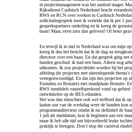
in projectmanagement was het aanbod mager. Maar
Rijksdienst Caribisch Nederland bracht veranderin
RWS en RCN over werken in Caribisch Nederland
sollicitatiegesprek toen ik vertelde dat ik per 1 j
gesprekspartners onderling en ik kreeg de gerustst
baan! Maar, eerst zien dan geloven! Of beter ge
En terwijl ik in mei in Nederland was om mijn opv
kreeg ik dus het bericht dat ik de dag na terugk
directeur over een baan. En dat gesprek ging net z
handen geschud: ik had een baan. Alleen nog ar
uitkomen. Ik zou projectleider worden bij het pr
afdeling die projecten met uiteenlopende thema’s u
vertegenwoordigd. En dat zijn dus projecten op al
Eustatius en Bonaire) met standplaats Bonaire. Ee
RWS inmiddels vanzelfsprekend vond op gebied 
ontwikkelen op de BES-eilanden.
Het was dan misschien ook wel treffend dat ik op d
laatste uur van de werkdag weer de handen kon 
programmadirecteur omdat ik nu definitief de b
1 juli als startdatum, kon ik beginnen aan een m
maar ik heb alle tijd om bijvoorbeeld leuke tochte
praktijk te brengen, Don’t stop the carnival eindeli