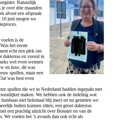
register. Natuurlijk
en je over drie maanden
m alvast een afspraak
s 10 juni mogen we
tieproces.
 voelen is de
 Was het eerste
ement echt een plek om
t dakterras en vooral in
anks wel even wennen
uw en luxe, dit was
ieuw spullen, maar een
 Dat was best even
ze spullen die we in Nederland hadden ingepakt met
rsoonlijker maken. We hebben ook de indeling wat
uisbaas niet helemaal blij mee) en nu genieten we
erlijk buiten kunnen zitten, een groot dakterras
met een prachtig uitzicht over Bonaire en van de
. We voelen het ’s avonds dan ook echt als