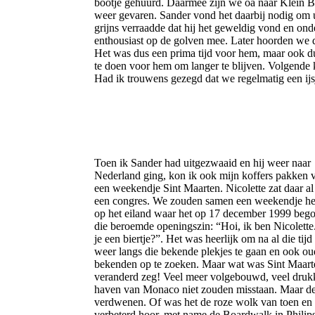
bootje gehuurd. Daarmee zijn we oa naar Klein B
weer gevaren. Sander vond het daarbij nodig om u
grijns verraadde dat hij het geweldig vond en on
enthousiast op de golven mee. Later hoorden we d
Het was dus een prima tijd voor hem, maar ook du
te doen voor hem om langer te blijven. Volgend
Had ik trouwens gezegd dat we regelmatig een ijs
Toen ik Sander had uitgezwaaid en hij weer naar
Nederland ging, kon ik ook mijn koffers pakken 
een weekendje Sint Maarten. Nicolette zat daar al
een congres. We zouden samen een weekendje h
op het eiland waar het op 17 december 1999 beg
die beroemde openingszin: “Hoi, ik ben Nicolette
je een biertje?”. Het was heerlijk om na al die tij
weer langs die bekende plekjes te gaan en ook o
bekenden op te zoeken. Maar wat was Sint Maart
veranderd zeg! Veel meer volgebouwd, veel druk
haven van Monaco niet zouden misstaan. Maar de
verdwenen. Of was het de roze wolk van toen en 
verbeterd hoor, met name de Boardwalk in Philips