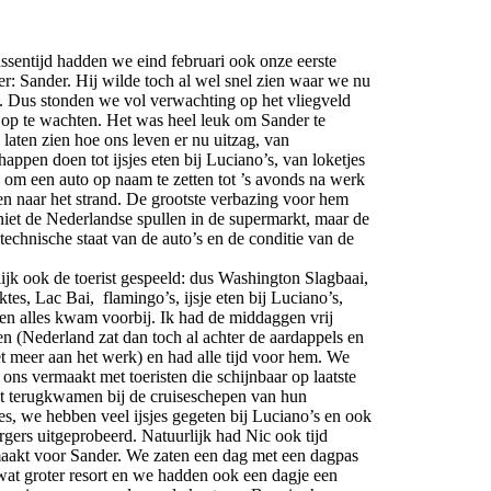
ussentijd hadden we eind februari ook onze eerste
r: Sander. Hij wilde toch al wel snel zien waar we nu
. Dus stonden we vol verwachting op het vliegveld
op te wachten. Het was heel leuk om Sander te
laten zien hoe ons leven er nu uitzag, van
appen doen tot ijsjes eten bij Luciano’s, van loketjes
 om een auto op naam te zetten tot ’s avonds na werk
n naar het strand. De grootste verbazing voor hem
iet de Nederlandse spullen in de supermarkt, maar de
 technische staat van de auto’s en de conditie van de
ijk ook de toerist gespeeld: dus Washington Slagbaai,
ktes, Lac Bai, flamingo’s, ijsje eten bij Luciano’s,
en alles kwam voorbij. Ik had de middaggen vrij
 (Nederland zat dan toch al achter de aardappels en
t meer aan het werk) en had alle tijd voor hem. We
ons vermaakt met toeristen die schijnbaar op laatste
 terugkwamen bij de cruiseschepen van hun
es, we hebben veel ijsjes gegeten bij Luciano’s en ook
rgers uitgeprobeerd. Natuurlijk had Nic ook tijd
aakt voor Sander. We zaten een dag met een dagpas
wat groter resort en we hadden ook een dagje een