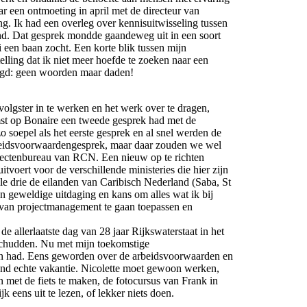
 een ontmoeting in april met de directeur van
g. Ik had een overleg over kennisuitwisseling tussen
. Dat gesprek mondde gaandeweg uit in een soort
uni een baan zocht. Een korte blik tussen mijn
elling dat ik niet meer hoefde te zoeken naar een
zegd: geen woorden maar daden!
olgster in te werken en het werk over te dragen,
omst op Bonaire een tweede gesprek had met de
o soepel als het eerste gesprek en al snel werden de
beidsvoorwaardengesprek, maar daar zouden we wel
ojectenbureau van RCN. Een nieuw op te richten
itvoert voor de verschillende ministeries die hier zijn
le drie de eilanden van Caribisch Nederland (Saba, St
n geweldige uitdaging en kans om alles wat ik bij
van projectmanagement te gaan toepassen en
e allerlaatste dag van 28 jaar Rijkswaterstaat in het
schudden. Nu met mijn toekomstige
aan had. Eens geworden over de arbeidsvoorwaarden en
aand echte vakantie. Nicolette moet gewoon werken,
n met de fiets te maken, de fotocursus van Frank in
jk eens uit te lezen, of lekker niets doen.