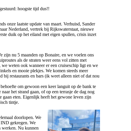
gestuurd: hoogste tijd dus!!
nds onze laatste update van maart. Verhuisd, Sander
 naar Nederland, vertrek bij Rijkswaterstaat, nieuwe
ste duik op het eiland met eigen spullen, crisis inzet
We zijn nu 5 maanden op Bonaire, en we voelen ons
iproutes als de straten weer eens vol zitten met
igt, we weten ook wanneer er een cruiseschip ligt en we
winkels en mooie plekjes. We komen steeds meer
bij restaurants en bars (ik weet alleen niet of dat nou
ok behoefte om gewoon een keer languit op de bank te
r naar het strand gaan, of op een terrasje de dag nog
 gaan eten. Eigenlijk heeft het gewone leven zijn
sch tintje.
helemaal doorlopen. We
de IND gekregen. We
n werken. Nu kunnen