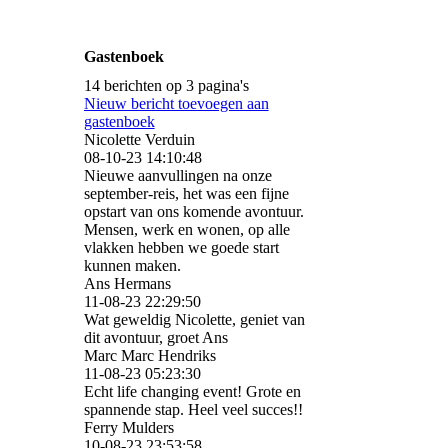
Gastenboek
14 berichten op 3 pagina's
Nieuw bericht toevoegen aan
gastenboek
Nicolette Verduin
08-10-23
14:10:48
Nieuwe aanvullingen na onze
september-reis, het was een fijne
opstart van ons komende avontuur.
Mensen, werk en wonen, op alle
vlakken hebben we goede start
kunnen maken.
Ans Hermans
11-08-23
22:29:50
Wat geweldig Nicolette, geniet van
dit avontuur, groet Ans
Marc Marc Hendriks
11-08-23
05:23:30
Echt life changing event! Grote en
spannende stap. Heel veel succes!!
Ferry Mulders
10-08-23
23:53:58