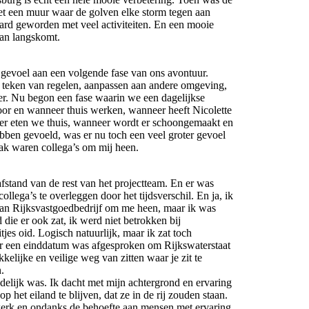
eet een muur waar de golven elke storm tegen aan
vard geworden met veel activiteiten. En een mooie
aan langskomt.
gevoel aan een volgende fase van ons avontuur.
 teken van regelen, aanpassen aan andere omgeving,
r. Nu begon een fase waarin we een dagelijkse
oor en wanneer thuis werken, wanneer heeft Nicolette
er eten we thuis, wanneer wordt er schoongemaakt en
bben gevoeld, was er nu toch een veel groter gevoel
ak waren collega’s om mij heen.
afstand van de rest van het projectteam. En er was
lega’s te overleggen door het tijdsverschil. En ja, ik
an Rijksvastgoedbedrijf om me heen, maar ik was
die er ook zat, ik werd niet betrokken bij
itjes oid. Logisch natuurlijk, maar ik zat toch
 er een einddatum was afgesproken om Rijkswaterstaat
elijke en veilige weg van zitten waar je zit te
n.
ndelijk was. Ik dacht met mijn achtergrond en ervaring
het eiland te blijven, dat ze in de rij zouden staan.
werk en ondanks de behoefte aan mensen met ervaring