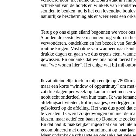
achterkant van de hotels en winkels van Frontstr
stonden te beuken, nu is het een levendige boule
natuurlijke bescherming als er weer eens een ork
Terug op ons eigen eiland begonnen we voor ons 
Stonden de eerste twee maanden nog volop in het
verwonderen, ontdekken en het bezoek van Sande
routine kregen. Vast ritme van wanneer naar kant
drukke dagen en gaan we dus ergens eten, wanne
gewassen. En ondanks dat we ons nooit toerist he
van “we wonen hier”. Het enige wat bij mij ontbr
Ik zat uiteindelijk toch in mijn eentje op 7800km 
maar een korte “window of oppurtinuty” om met col
zat drie dagen per week op kantoor met mensen v
nooit echt onderdeel van hun team. Ik was iemand 
afdelingsactiviteiten, koffiepraatjes, overleggen, u
geïsoleerd op de afdeling. Het was dus goed dat
te verlaten. Ik werd zo gedwongen om niet de makk
kiezen, maar actief een baan op Bonaire te zoeke
En dat had ik makkelijker ingeschat dan het uitei
gecombineerd met onze commitment op paar jaar op 
Maar ondanks de schaarste en ondanks het vele 