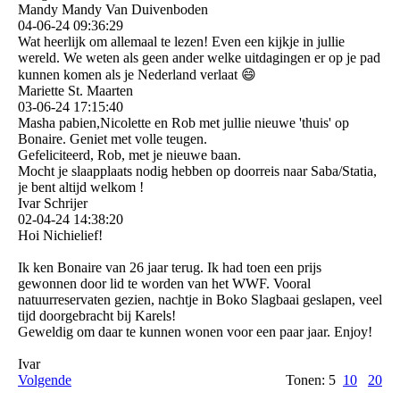
Mandy Mandy Van Duivenboden
04-06-24
09:36:29
Wat heerlijk om allemaal te lezen! Even een kijkje in jullie
wereld. We weten als geen ander welke uitdagingen er op je pad
kunnen komen als je Nederland verlaat 😄
Mariette St. Maarten
03-06-24
17:15:40
Masha pabien,Nicolette en Rob met jullie nieuwe 'thuis' op
Bonaire. Geniet met volle teugen.
Gefeliciteerd, Rob, met je nieuwe baan.
Mocht je slaapplaats nodig hebben op doorreis naar Saba/Statia,
je bent altijd welkom !
Ivar Schrijer
02-04-24
14:38:20
Hoi Nichielief!
Ik ken Bonaire van 26 jaar terug. Ik had toen een prijs
gewonnen door lid te worden van het WWF. Vooral
natuurreservaten gezien, nachtje in Boko Slagbaai geslapen, veel
tijd doorgebracht bij Karels!
Geweldig om daar te kunnen wonen voor een paar jaar. Enjoy!
Ivar
Volgende
Tonen: 5
10
20