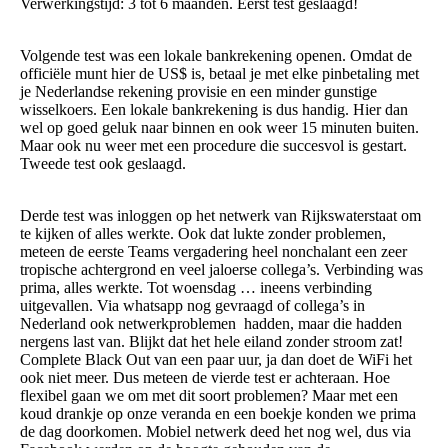
Verwerkingstijd: 3 tot 6 maanden. Eerst test geslaagd!
Volgende test was een lokale bankrekening openen. Omdat de
officiële munt hier de US$ is, betaal je met elke pinbetaling met
je Nederlandse rekening provisie en een minder gunstige
wisselkoers. Een lokale bankrekening is dus handig. Hier dan
wel op goed geluk naar binnen en ook weer 15 minuten buiten.
Maar ook nu weer met een procedure die succesvol is gestart.
Tweede test ook geslaagd.
Derde test was inloggen op het netwerk van Rijkswaterstaat om
te kijken of alles werkte. Ook dat lukte zonder problemen,
meteen de eerste Teams vergadering heel nonchalant een zeer
tropische achtergrond en veel jaloerse collega’s. Verbinding was
prima, alles werkte. Tot woensdag … ineens verbinding
uitgevallen. Via whatsapp nog gevraagd of collega’s in
Nederland ook netwerkproblemen hadden, maar die hadden
nergens last van. Blijkt dat het hele eiland zonder stroom zat!
Complete Black Out van een paar uur, ja dan doet de WiFi het
ook niet meer. Dus meteen de vierde test er achteraan. Hoe
flexibel gaan we om met dit soort problemen? Maar met een
koud drankje op onze veranda en een boekje konden we prima
de dag doorkomen. Mobiel netwerk deed het nog wel, dus via