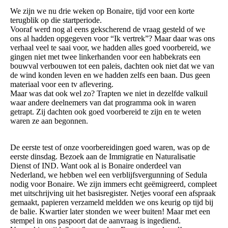
We zijn we nu drie weken op Bonaire, tijd voor een korte
terugblik op die startperiode.
Vooraf werd nog al eens gekscherend de vraag gesteld of we
ons al hadden opgegeven voor “Ik vertrek”? Maar daar was ons
verhaal veel te saai voor, we hadden alles goed voorbereid, we
gingen niet met twee linkerhanden voor een habbekrats een
bouwval verbouwen tot een paleis, dachten ook niet dat we van
de wind konden leven en we hadden zelfs een baan. Dus geen
materiaal voor een tv aflevering.
Maar was dat ook wel zo? Trapten we niet in dezelfde valkuil
waar andere deelnemers van dat programma ook in waren
getrapt. Zij dachten ook goed voorbereid te zijn en te weten
waren ze aan begonnen.
De eerste test of onze voorbereidingen goed waren, was op de
eerste dinsdag. Bezoek aan de Immigratie en Naturalisatie
Dienst of IND. Want ook al is Bonaire onderdeel van
Nederland, we hebben wel een verblijfsvergunning of Sedula
nodig voor Bonaire. We zijn immers echt geëmigreerd, compleet
met uitschrijving uit het basisregister. Netjes vooraf een afspraak
gemaakt, papieren verzameld meldden we ons keurig op tijd bij
de balie. Kwartier later stonden we weer buiten! Maar met een
stempel in ons paspoort dat de aanvraag is ingediend.