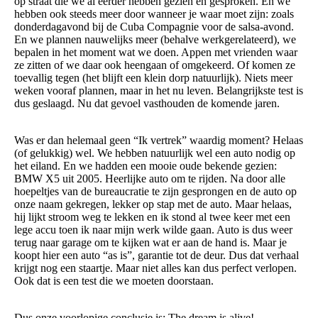
op straat die we al eerder hebben gezien en gesproken. En we
hebben ook steeds meer door wanneer je waar moet zijn: zoals
donderdagavond bij de Cuba Compagnie voor de salsa-avond.
En we plannen nauwelijks meer (behalve werkgerelateerd), we
bepalen in het moment wat we doen. Appen met vrienden waar
ze zitten of we daar ook heengaan of omgekeerd. Of komen ze
toevallig tegen (het blijft een klein dorp natuurlijk). Niets meer
weken vooraf plannen, maar in het nu leven. Belangrijkste test is
dus geslaagd. Nu dat gevoel vasthouden de komende jaren.
Was er dan helemaal geen “Ik vertrek” waardig moment? Helaas
(of gelukkig) wel. We hebben natuurlijk wel een auto nodig op
het eiland. En we hadden een mooie oude bekende gezien:
BMW X5 uit 2005. Heerlijke auto om te rijden. Na door alle
hoepeltjes van de bureaucratie te zijn gesprongen en de auto op
onze naam gekregen, lekker op stap met de auto. Maar helaas,
hij lijkt stroom weg te lekken en ik stond al twee keer met een
lege accu toen ik naar mijn werk wilde gaan. Auto is dus weer
terug naar garage om te kijken wat er aan de hand is. Maar je
koopt hier een auto “as is”, garantie tot de deur. Dus dat verhaal
krijgt nog een staartje. Maar niet alles kan dus perfect verlopen.
Ook dat is een test die we moeten doorstaan.
Dus onze voorlopige conclusie is: The dream is alive!