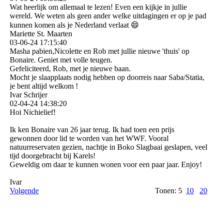
Wat heerlijk om allemaal te lezen! Even een kijkje in jullie
wereld. We weten als geen ander welke uitdagingen er op je pad
kunnen komen als je Nederland verlaat 😄
Mariette St. Maarten
03-06-24
17:15:40
Masha pabien,Nicolette en Rob met jullie nieuwe 'thuis' op
Bonaire. Geniet met volle teugen.
Gefeliciteerd, Rob, met je nieuwe baan.
Mocht je slaapplaats nodig hebben op doorreis naar Saba/Statia,
je bent altijd welkom !
Ivar Schrijer
02-04-24
14:38:20
Hoi Nichielief!
Ik ken Bonaire van 26 jaar terug. Ik had toen een prijs
gewonnen door lid te worden van het WWF. Vooral
natuurreservaten gezien, nachtje in Boko Slagbaai geslapen, veel
tijd doorgebracht bij Karels!
Geweldig om daar te kunnen wonen voor een paar jaar. Enjoy!
Ivar
Volgende
Tonen: 5
10
20