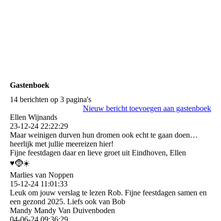
Gastenboek
14 berichten op 3 pagina's
Nieuw bericht toevoegen aan gastenboek
Ellen Wijnands
23-12-24
22:22:29
Maar weinigen durven hun dromen ook echt te gaan doen…
heerlijk met jullie meereizen hier!
Fijne feestdagen daar en lieve groet uit Eindhoven, Ellen
♥️🤶☀️
Marlies van Noppen
15-12-24
11:01:33
Leuk om jouw verslag te lezen Rob. Fijne feestdagen samen en
een gezond 2025. Liefs ook van Bob
Mandy Mandy Van Duivenboden
04-06-24
09:36:29