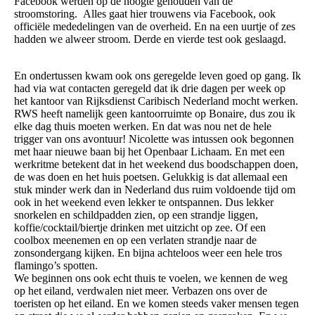
Facebook werden op de hoogte gehouden van de
stroomstoring. Alles gaat hier trouwens via Facebook, ook
officiële mededelingen van de overheid. En na een uurtje of zes
hadden we alweer stroom. Derde en vierde test ook geslaagd.
En ondertussen kwam ook ons geregelde leven goed op gang. Ik
had via wat contacten geregeld dat ik drie dagen per week op
het kantoor van Rijksdienst Caribisch Nederland mocht werken.
RWS heeft namelijk geen kantoorruimte op Bonaire, dus zou ik
elke dag thuis moeten werken. En dat was nou net de hele
trigger van ons avontuur! Nicolette was intussen ook begonnen
met haar nieuwe baan bij het Openbaar Lichaam. En met een
werkritme betekent dat in het weekend dus boodschappen doen,
de was doen en het huis poetsen. Gelukkig is dat allemaal een
stuk minder werk dan in Nederland dus ruim voldoende tijd om
ook in het weekend even lekker te ontspannen. Dus lekker
snorkelen en schildpadden zien, op een strandje liggen,
koffie/cocktail/biertje drinken met uitzicht op zee. Of een
coolbox meenemen en op een verlaten strandje naar de
zonsondergang kijken. En bijna achteloos weer een hele tros
flamingo’s spotten.
We beginnen ons ook echt thuis te voelen, we kennen de weg
op het eiland, verdwalen niet meer. Verbazen ons over de
toeristen op het eiland. En we komen steeds vaker mensen tegen